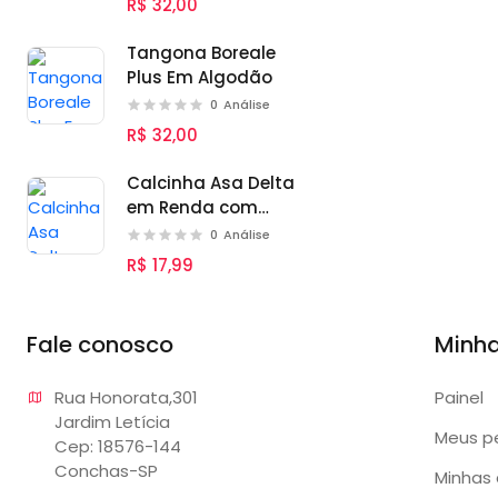
R$ 32,00
Tangona Boreale
Plus Em Algodão
0
Análise
R$ 32,00
Calcinha Asa Delta
em Renda com
Detalhe de Laço
0
Análise
R$ 17,99
Fale conosco
Minh
Rua Honorata,301 

Painel
Jardim Letícia

Meus p
Cep: 18576-144

Conchas-SP
Minhas 