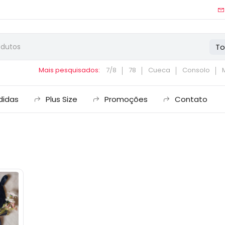
To
Mais pesquisados:
7/8
78
Cueca
Consolo
didas
Plus Size
Promoções
Contato