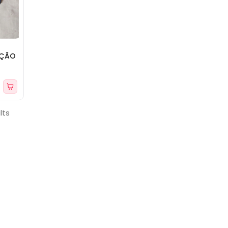
OÇÃO
lts