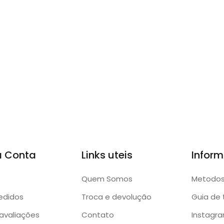
a Conta
Links uteis
Infor
Quem Somos
Metodo
edidos
Troca e devolução
Guia de
avaliações
Contato
Instagr