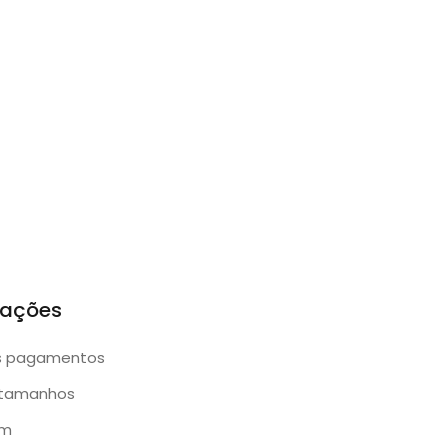
mações
s pagamentos
 tamanhos
am