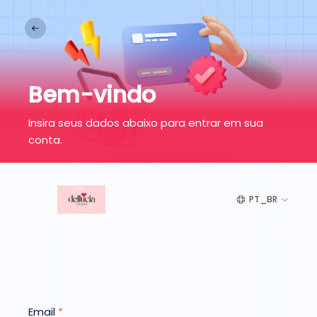
Bem-vindo
Insira seus dados abaixo para entrar em sua
conta.
PT_BR
Email
*