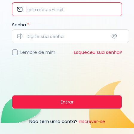
Senha
*
Lembre de mim
Esqueceu sua senha?
Entrar
Não tem uma conta?
Inscrever-se