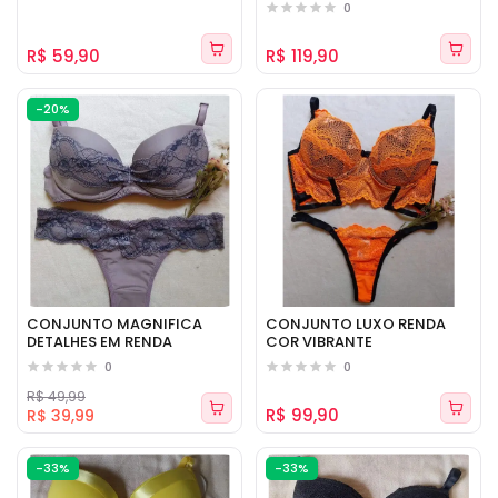
0
R$ 59,90
R$ 119,90
-20%
CONJUNTO MAGNIFICA
CONJUNTO LUXO RENDA
DETALHES EM RENDA
COR VIBRANTE
0
0
R$ 49,99
R$ 99,90
R$ 39,99
-33%
-33%