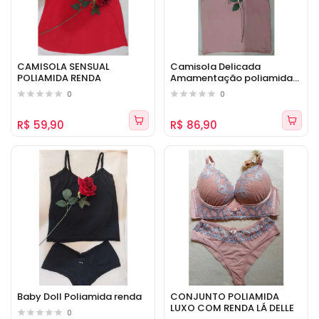
CAMISOLA SENSUAL
Camisola Delicada
POLIAMIDA RENDA
Amamentação poliamida
com renda
0
0
R$ 59,90
R$ 86,90
Baby Doll Poliamida renda
CONJUNTO POLIAMIDA
LUXO COM RENDA LÁ DELLE
0