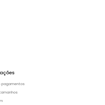
mações
s pagamentos
 tamanhos
am