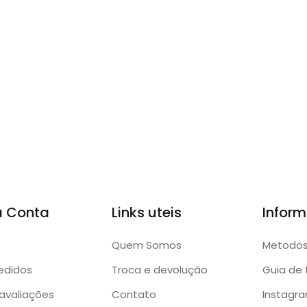
a Conta
Links uteis
Infor
Quem Somos
Metodo
edidos
Troca e devolução
Guia de
avaliações
Contato
Instagr