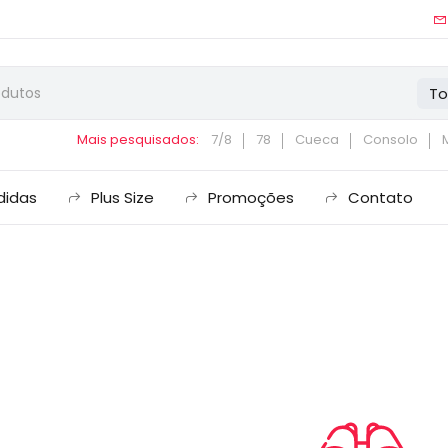
To
Mais pesquisados:
7/8
78
Cueca
Consolo
didas
Plus Size
Promoções
Contato