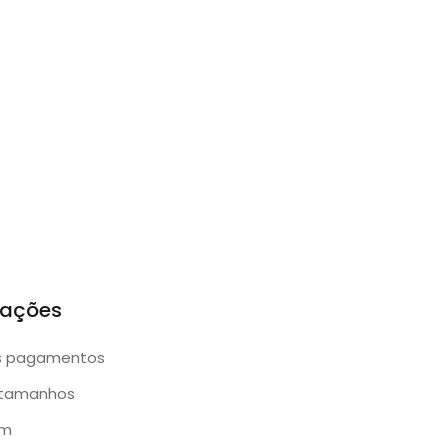
mações
s pagamentos
 tamanhos
am