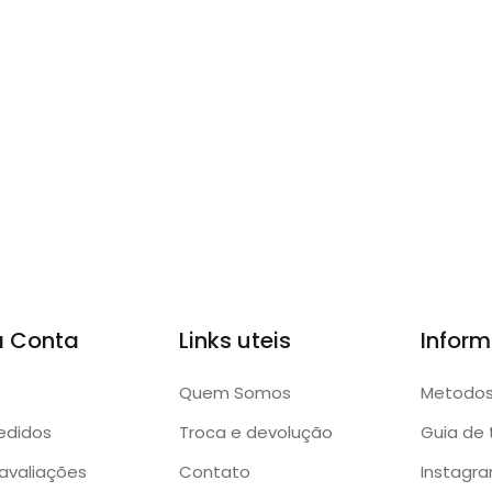
a Conta
Links uteis
Infor
Quem Somos
Metodo
edidos
Troca e devolução
Guia de
avaliações
Contato
Instagr