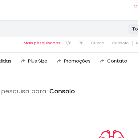
To
Mais pesquisados:
7/8
78
Cueca
Consolo
didas
Plus Size
Promoções
Contato
 pesquisa para:
Consolo