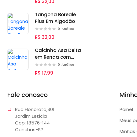
R$ 32,00
Tangona Boreale
Plus Em Algodão
0
Análise
R$ 32,00
Calcinha Asa Delta
em Renda com
Detalhe de Laço
0
Análise
R$ 17,99
Fale conosco
Minh
Rua Honorata,301 

Painel
Jardim Letícia

Meus p
Cep: 18576-144

Conchas-SP
Minhas 